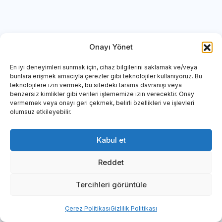
Onayı Yönet
En iyi deneyimleri sunmak için, cihaz bilgilerini saklamak ve/veya
bunlara erişmek amacıyla çerezler gibi teknolojiler kullanıyoruz. Bu
teknolojilere izin vermek, bu sitedeki tarama davranışı veya
benzersiz kimlikler gibi verileri işlememize izin verecektir. Onay
vermemek veya onayı geri çekmek, belirli özellikleri ve işlevleri
olumsuz etkileyebilir.
Sabiha Gökçen Uluslararası Havalimanı
Meydan
Otoritesi
Kabul et
Reddet
Tercihleri görüntüle
Çerez Politikası
Gizlilik Politikası