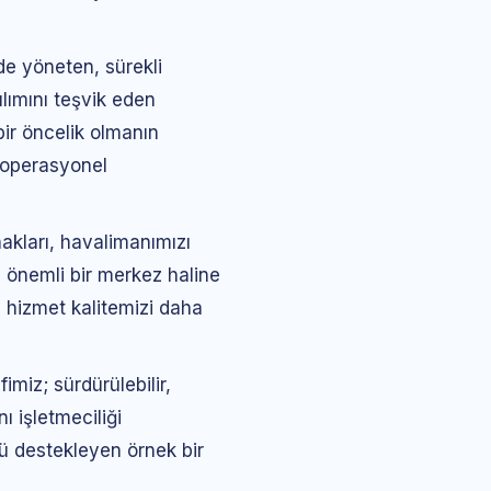
de yöneten, sürekli
ılımını teşvik eden
bir öncelik olmanın
 operasyonel
nakları, havalimanımızı
 önemli bir merkez haline
, hizmet kalitemizi daha
miz; sürdürülebilir,
ı işletmeciliği
nü destekleyen örnek bir