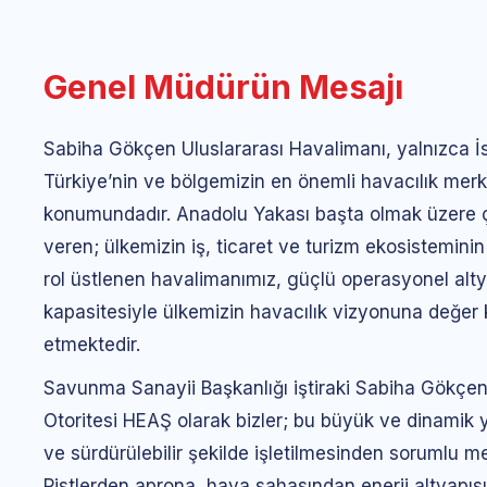
Genel Müdürün Mesajı
Sabiha Gökçen Uluslararası Havalimanı, yalnızca İs
Türkiye’nin ve bölgemizin en önemli havacılık merke
konumundadır. Anadolu Yakası başta olmak üzere ç
veren; ülkemizin iş, ticaret ve turizm ekosisteminin 
rol üstlenen havalimanımız, güçlü operasyonel altya
kapasitesiyle ülkemizin havacılık vizyonuna değe
etmektedir.
Savunma Sanayii Başkanlığı iştiraki Sabiha Gökç
Otoritesi HEAŞ olarak bizler; bu büyük ve dinamik y
ve sürdürülebilir şekilde işletilmesinden sorumlu me
Pistlerden aprona, hava sahasından enerji altyapısı