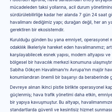
mücadeleden taksi yollarına, acil durum yönetimin
sürdürülebilirliğe kadar her alanda 7 gün 24 saat 
havalimanı dediğimiz yapı; durağan değil, her an y
gerektiren bir ekosistemdir.
Kurulduğu günden bu yana emniyet, operasyonel 
odaklılık ilkeleriyle hareket eden havalimanımız; ar
karşılayabilecek esnek yapısı, modern altyapısı ve 
bölgesel bir havacılık merkezi konumuna ulaşmıştır.
Sabiha Gökçen Havalimanı’nı Avrupa’nın majör hav
konumlandıran önemli bir başarıyı da beraberinde ge
Devreye alınan ikinci pistle birlikte operasyonel kap
güçlenmiş; hava trafik yönetimi daha etkin, emniy
bir yapıya kavuşmuştur. Bu altyapı, havalimanımızın
standartlarda güvenli ve kesintisiz hizmet sunmas