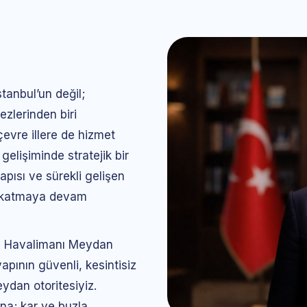
tanbul’un değil;
zlerinden biri
evre illere de hizmet
gelişiminde stratejik bir
pısı ve sürekli gelişen
r katmaya devam
en Havalimanı Meydan
apının güvenli, kesintisiz
ydan otoritesiyiz.
na; kar ve buzla