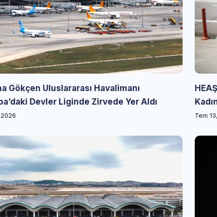
ha Gökçen Uluslararası Havalimanı
HEAŞ’
a’daki Devler Liginde Zirvede Yer Aldı
Kadın
 2026
Tem 13