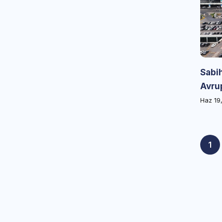
Sabi
Avrup
Haz 19
1