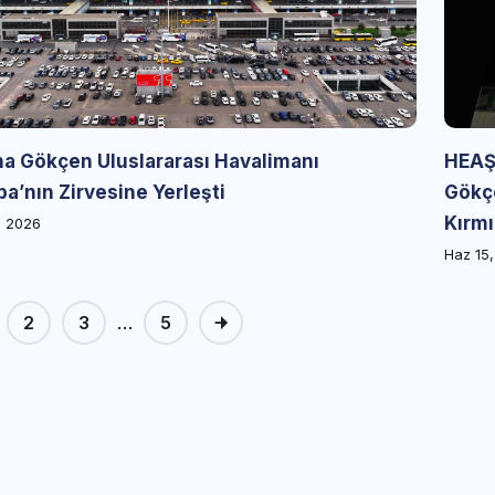
ha Gökçen Uluslararası Havalimanı
HEAŞ
a’nın Zirvesine Yerleşti
Gökçe
Kırm
, 2026
Haz 15
2
3
5
…