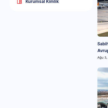
Kurumsal Kimlik
Sabi
Avrup
Ağu 3,